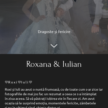
Dragoste și fericire
Roxana & Iulian
💛R o x i 💛I u l i 💛
Roxi și Iuli au avut o nuntă frumoasă, cu de toate cum s-ar zice iar
fotografiile de mai jos fac un rezumat a ceea ce s-a întâmplat
în ziua aceea. Să vă păstrați iubirea vie în fiecare zi. Am avut
ocazia să le surprind emoția, momentele fericite, zâmbetele
și nu în ultimul rând, chimia dintre ei.