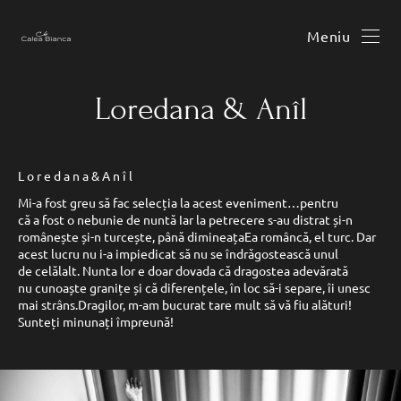
Meniu
Loredana & Anîl
L o r e d a n a & A n î l
Mi-a fost greu să fac selecția la acest eveniment…pentru
că a fost o nebunie de nuntă Iar la petrecere s-au distrat și-n
românește și-n turcește, până dimineațaEa româncă, el turc. Dar
acest lucru nu i-a impiedicat să nu se îndrăgostească unul
de celălalt. Nunta lor e doar dovada că dragostea adevărată
nu cunoaște granițe și că diferențele, în loc să-i separe, îi unesc
mai strâns.Dragilor, m-am bucurat tare mult să vă fiu alături!
Sunteți minunați împreună!