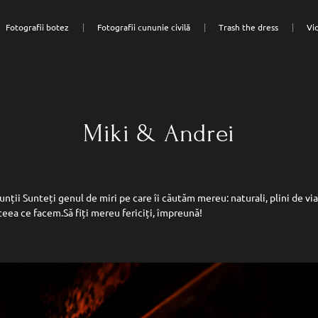
Fotografii botez
Fotografii cununie civilă
Trash the dress
Vi
Miki & Andrei
 nunții Sunteți genul de miri pe care îi căutăm mereu: naturali, plini de v
n ceea ce facem.Să fiți mereu fericiți, împreună!