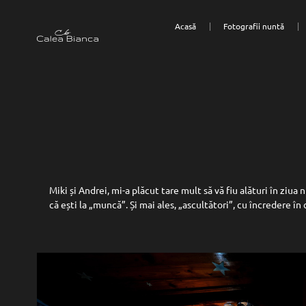
Acasă
Fotografii nuntă
Miki și Andrei, mi-a plăcut tare mult să vă fiu alături în ziua
că ești la „muncă”. Și mai ales, „ascultători”, cu încredere î