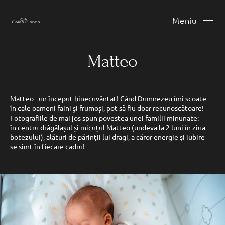
Meniu
Matteo
Matteo - un început binecuvântat! Când Dumnezeu îmi scoate
în cale oameni faini și frumoși, pot să fiu doar recunoscătoare!
Fotografiile de mai jos spun povestea unei familii minunate:
în centru drăgălașul și micuțul Matteo (undeva la 2 luni în ziua
botezului), alături de părinții lui dragi, a căror energie și iubire
se simt în fiecare cadru!