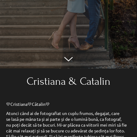
Cristiana & Catalin
💛Cristiana💛Cătalin💛
Atunci când ai de fotografiat un cuplu frumos, degajat, care
se lasă pe mâna ta și ai parte și de o lumină bună, ca fotograf,
nu poți decât să te bucuri. Mi-ar plăcea ca viitorii mei miri să fie
cât mai relaxați și să se bucure cu adevărat de ședința lor foto.
Să fie cât mai naturali. Și să își manifeste iubirea cât mai firesc,